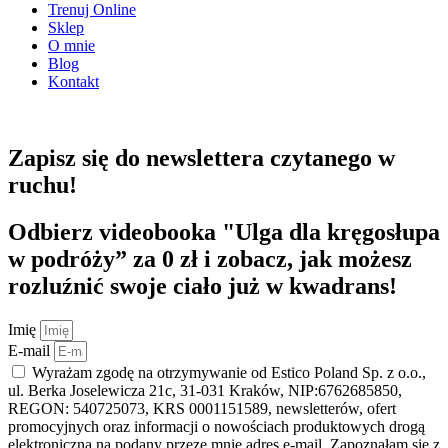
Trenuj Online
Sklep
O mnie
Blog
Kontakt
Zapisz się do
newslettera
czytanego
w
ruchu
!
Odbierz videobooka
"Ulga dla kręgosłupa
w podróży” za 0 zł
i zobacz, jak możesz
rozluźnić swoje ciało już w kwadrans!
Imię
E-mail
Wyrażam zgodę na otrzymywanie od Estico Poland Sp. z o.o.,
ul. Berka Joselewicza 21c, 31-031 Kraków, NIP:6762685850,
REGON: 540725073, KRS 0001151589, newsletterów, ofert
promocyjnych oraz informacji o nowościach produktowych drogą
elektroniczną na podany przeze mnie adres e-mail. Zapoznałam się z