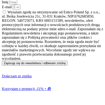
Imię
E-mail
Wyrażam zgodę na otrzymywanie od Estico Poland Sp. z o.o.,
ul. Berka Joselewicza 21c, 31-031 Kraków, NIP:6762685850,
REGON: 540725073, KRS 0001151589, newsletterów, ofert
promocyjnych oraz informacji o nowościach produktowych drogą
elektroniczną na podany przeze mnie adres e-mail. Zapoznałam się z
Regulaminem newslettera i akceptuję jego postanowienia, a także
zapoznałam się z Polityką prywatności oraz plików cookies i
akceptuję jej postanowienia. Rozumiem, że moja zgoda może być
cofnięta w każdej chwili, co skutkuje zaprzestaniem przesyłania mi
materiałów marketingowych. Wycofanie zgody nie wpływa na
zgodność z prawem przetwarzania dokonanego przed jej
wycofaniem.
Zapisuję się do newslettera i odbieram zniżkę
Dołączam ze zniżką
Korzystam z promocji -11% + 🎁