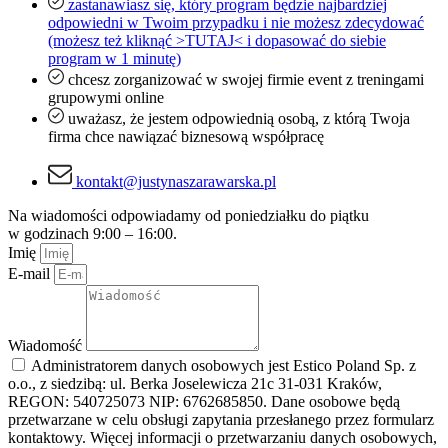
zastanawiasz się, który program będzie najbardziej
odpowiedni w Twoim przypadku i nie możesz zdecydować
(możesz też kliknąć >TUTAJ< i dopasować do siebie
program w 1 minutę)
chcesz zorganizować w swojej firmie event z treningami
grupowymi online
uważasz, że jestem odpowiednią osobą, z którą Twoja
firma chce nawiązać biznesową współpracę
kontakt@justynaszarawarska.pl
Na wiadomości odpowiadamy od poniedziałku do piątku
w godzinach 9:00 – 16:00.
Imię
E-mail
Wiadomość
Administratorem danych osobowych jest Estico Poland Sp. z
o.o., z siedzibą: ul. Berka Joselewicza 21c 31-031 Kraków,
REGON: 540725073 NIP: 6762685850. Dane osobowe będą
przetwarzane w celu obsługi zapytania przesłanego przez formularz
kontaktowy. Więcej informacji o przetwarzaniu danych osobowych,