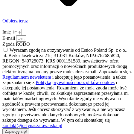
Odbierz teraz
Imię
E-mail
Zgoda RODO
Wyrażam zgodę na otrzymywanie od Estico Poland Sp. z o.o.,
ul. Berka Joselewicza 21c, 31-031 Kraków, NIP:6762685850,
REGON: 540725073, KRS 0001151589, newsletterów, ofert
promocyjnych oraz informacji o nowościach produktowych drogą
elektroniczną na podany przeze mnie adres e-mail. Zapoznałam się z
Regulaminem newslettera
i akceptuję jego postanowienia, a także
zapoznałam się z
Polityką prywatności oraz plików cookies
i
akceptuję jej postanowienia. Rozumiem, że moja zgoda może być
cofnięta w każdej chwili, co skutkuje zaprzestaniem przesyłania mi
materiałów marketingowych. Wycofanie zgody nie wpływa na
zgodność z prawem przetwarzania dokonanego przed jej
wycofaniem. Jeśli chcesz skorzystać z wyzwania, a nie wyrażasz
zgody na przetwarzanie danych osobowych, możesz dokonać
zakupu dostępu do wyzwania. W tym celu skontaktuj się
kontakt@justynaszarawarska.pl
Zapisuję się!