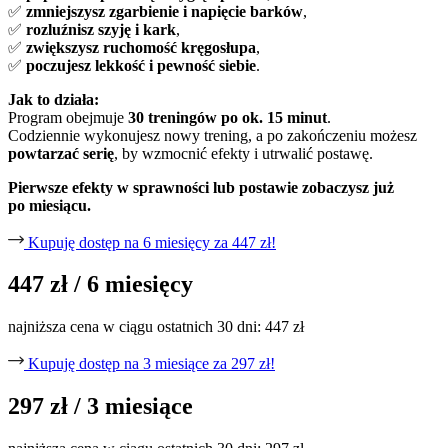
✅
zmniejszysz zgarbienie i napięcie barków
,
✅
rozluźnisz szyję i kark
,
✅
zwiększysz ruchomość kręgosłupa
,
✅
poczujesz lekkość i pewność siebie
.
Jak to działa:
Program obejmuje
30 treningów po ok. 15 minut
.
Codziennie wykonujesz nowy trening, a po zakończeniu możesz
powtarzać serię
, by wzmocnić efekty i utrwalić postawę.
Pierwsze efekty w sprawności lub postawie zobaczysz już
po miesiącu.
Kupuję dostęp na 6 miesięcy za 447 zł!
447 zł
/ 6 miesięcy
najniższa cena w ciągu ostatnich 30 dni: 447 zł
Kupuję dostęp na 3 miesiące za 297 zł!
297 zł
/ 3 miesiące