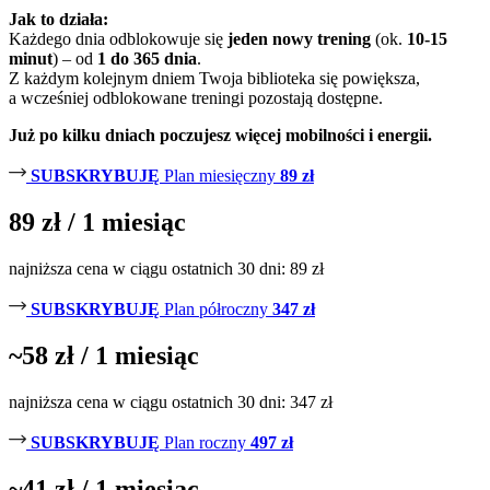
Jak to działa:
Każdego dnia odblokowuje się
jeden nowy trening
(ok.
10-15
minut
) – od
1 do 365 dnia
.
Z każdym kolejnym dniem Twoja biblioteka się powiększa,
a wcześniej odblokowane treningi pozostają dostępne.
Już po kilku dniach poczujesz więcej mobilności i energii.
SUBSKRYBUJĘ
Plan miesięczny
89 zł
89 zł
/ 1 miesiąc
najniższa cena w ciągu ostatnich 30 dni: 89 zł
SUBSKRYBUJĘ
Plan półroczny
347 zł
~
58 zł
/ 1 miesiąc
najniższa cena w ciągu ostatnich 30 dni: 347 zł
SUBSKRYBUJĘ
Plan roczny
497 zł
~
41 zł
/ 1 miesiąc