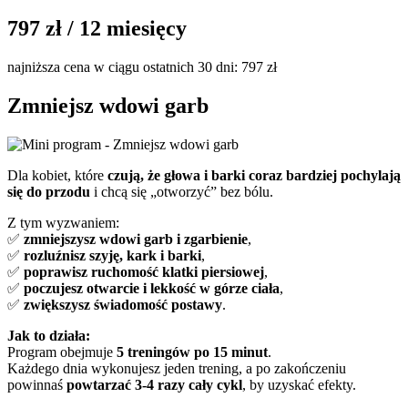
797 zł
/ 12 miesięcy
najniższa cena w ciągu ostatnich 30 dni: 797 zł
Zmniejsz
wdowi garb
Dla kobiet, które
czują, że głowa i barki coraz bardziej pochylają
się do przodu
i chcą się „otworzyć” bez bólu.
Z tym wyzwaniem:
✅
zmniejszysz wdowi garb i zgarbienie
,
✅
rozluźnisz szyję, kark i barki
,
✅
poprawisz ruchomość klatki piersiowej
,
✅
poczujesz otwarcie i lekkość w górze ciała
,
✅
zwiększysz świadomość postawy
.
Jak to działa:
Program obejmuje
5 treningów po 15 minut
.
Każdego dnia wykonujesz jeden trening, a po zakończeniu
powinnaś
powtarzać 3-4 razy cały cykl
, by uzyskać efekty.