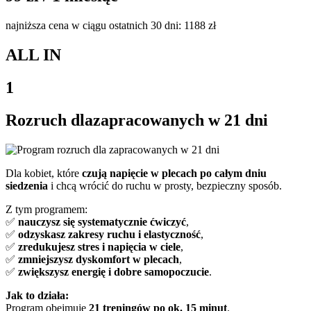
najniższa cena w ciągu ostatnich 30 dni: 1188 zł
ALL IN
1
Rozruch dla
zapracowanych
w 21 dni
Dla kobiet, które
czują napięcie w plecach po całym dniu
siedzenia
i chcą wrócić do ruchu w prosty, bezpieczny sposób.
Z tym programem:
✅
nauczysz się systematycznie ćwiczyć
,
✅
odzyskasz zakresy ruchu i elastyczność
,
✅
zredukujesz stres i napięcia w ciele
,
✅
zmniejszysz dyskomfort w plecach
,
✅
zwiększysz energię i dobre samopoczucie
.
Jak to działa:
Program obejmuje
21 treningów po ok. 15 minut
.