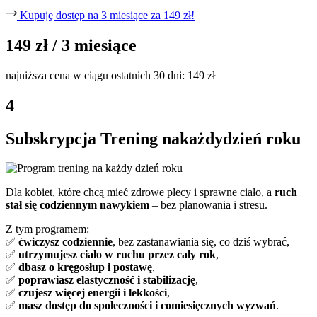
Kupuję dostęp na 3 miesiące za 149 zł!
149 zł
/ 3 miesiące
najniższa cena w ciągu ostatnich 30 dni: 149 zł
4
Subskrypcja
Trening na
każdy
dzień roku
Dla kobiet, które chcą mieć zdrowe plecy i sprawne ciało, a
ruch
stał się codziennym nawykiem
– bez planowania i stresu.
Z tym programem:
✅
ćwiczysz codziennie
, bez zastanawiania się, co dziś wybrać,
✅
utrzymujesz ciało w ruchu przez cały rok
,
✅
dbasz o kręgosłup i postawę
,
✅
poprawiasz elastyczność i stabilizację
,
✅
czujesz więcej energii i lekkości
,
✅
masz dostęp do społeczności i comiesięcznych wyzwań
.