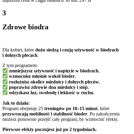
najniższa cena w ciągu ostatnich 30 dni: 297 zł
3
Zdrowe biodra
Dla kobiet, które
dużo siedzą i czują sztywność w biodrach
i dolnych plecach
.
Z tym programem:
zmniejszysz sztywność i napięcie w biodrach
,
wzmocnisz mięśnie wokół bioder
,
rozluźnisz okolice miednicy i dolnych pleców
,
poprawisz zdrowie dna miednicy i stóp
,
odzyskasz luz, swobodę i lekkość w ruchu
.
Jak to działa:
Program obejmuje 25
treningów po 10–15 minut
, które
przywracają mobilność i stabilność bioder
. Po zakończeniu
możesz ponownie przejść cały program, by wzmocnić efekty.
Pierwsze efekty poczujesz już po 2 tygodniach.